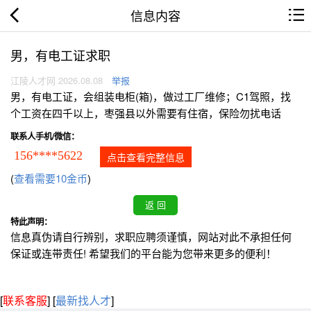
信息内容
男，有电工证求职
江陵人才网 2026.08.08
举报
男，有电工证，会组装电柜(箱)，做过工厂维修；C1驾照，找
个工资在四千以上，枣强县以外需要有住宿，保险勿扰电话
联系人手机/微信：
156****5622
点击查看完整信息
(
查看需要10金币
)
特此声明：
信息真伪请自行辨别，求职应聘须谨慎，网站对此不承担任何
保证或连带责任! 希望我们的平台能为您带来更多的便利！
[
联系客服
]
[
最新找人才
]