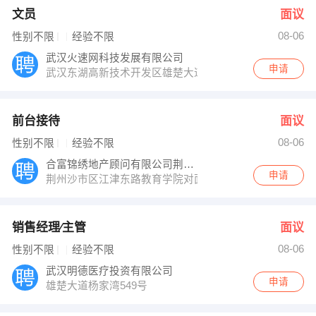
文员
面议
08-06
性别不限
经验不限
武汉火速网科技发展有限公司
申请
武汉东湖高新技术开发区雄楚大道888号金地雄楚一号商业2
前台接待
面议
08-06
性别不限
经验不限
合富锦绣地产顾问有限公司荆州分公司
申请
荆州沙市区江津东路教育学院对面（人信阳光青年城）
销售经理∕主管
面议
08-06
性别不限
经验不限
武汉明德医疗投资有限公司
申请
雄楚大道杨家湾549号